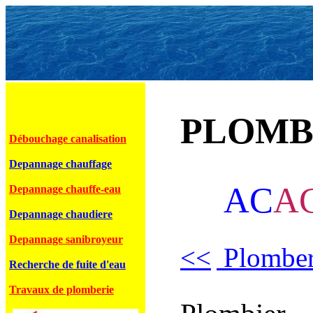
PLOMB
Débouchage canalisation
Depannage chauffage
AC
A
Depannage chauffe-eau
Depannage chaudiere
Depannage sanibroyeur
<<
Plomber
Recherche de fuite d'eau
Travaux de plomberie