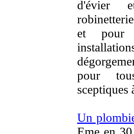
d'évier 
robinetter
et pour 
installatio
dégorgemen
pour tou
sceptiques 
Un plombie
Eme en 30 