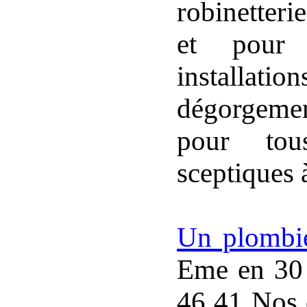
robinetter
et pour 
installatio
dégorgemen
pour tou
sceptiques à
Un plombie
Eme en 30 
46 41 Nos 