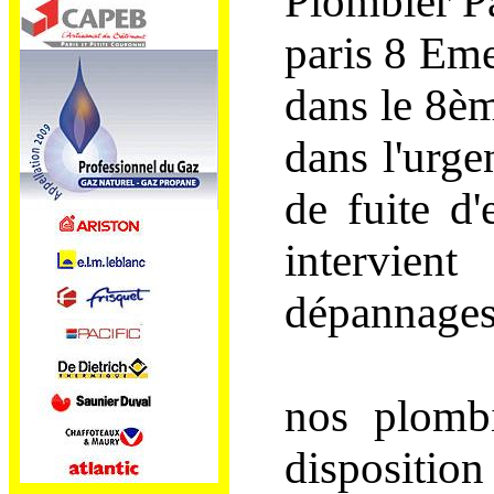
Plombier P
paris 8 Em
dans le 8èm
dans l'urg
de fuite d
intervient
dépannages 
nos plombi
dispositi